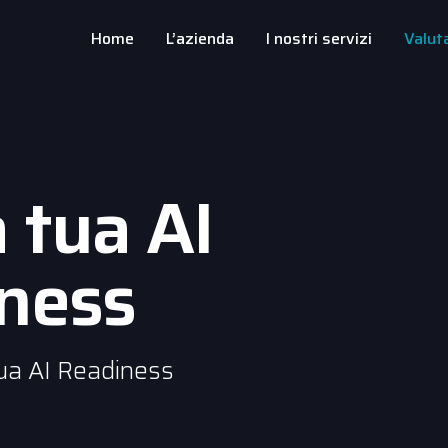
Home
L’azienda
I nostri servizi
Valut
a tua AI
ness
tua AI Readiness