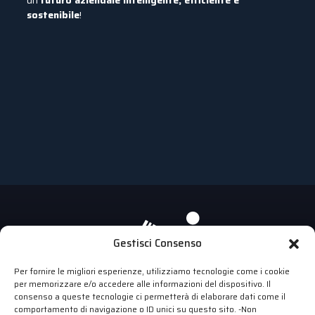
un
futuro aziendale intelligente, efficiente e
sostenibile
!
Gestisci Consenso
Per fornire le migliori esperienze, utilizziamo tecnologie come i cookie
per memorizzare e/o accedere alle informazioni del dispositivo. Il
consenso a queste tecnologie ci permetterà di elaborare dati come il
comportamento di navigazione o ID unici su questo sito. -Non